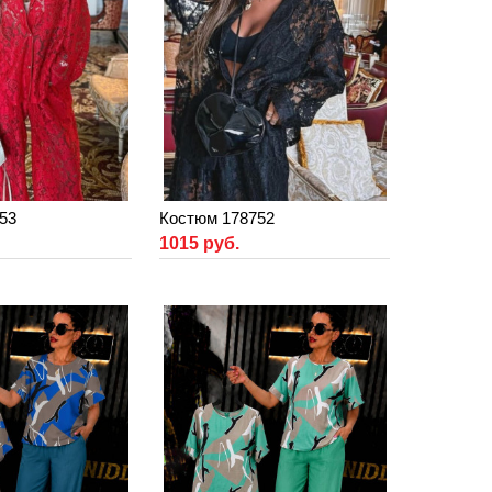
53
Костюм 178752
1015 руб.