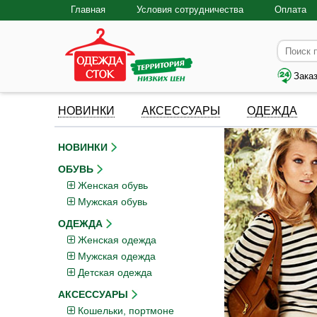
Главная
Условия сотрудничества
Оплата
Зака
НОВИНКИ
АКСЕССУАРЫ
ОДЕЖДА
НОВИНКИ
ОБУВЬ
Женская обувь
Мужская обувь
ОДЕЖДА
Женская одежда
Мужская одежда
Детская одежда
АКСЕССУАРЫ
Кошельки, портмоне