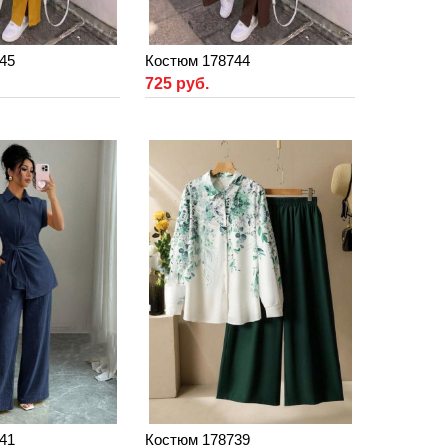
45
Костюм 178744
725 руб.
41
Костюм 178739