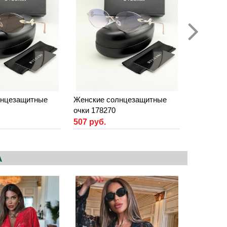
лнцезащитные
Женские солнцезащитные
очки 178270
507 руб.
А