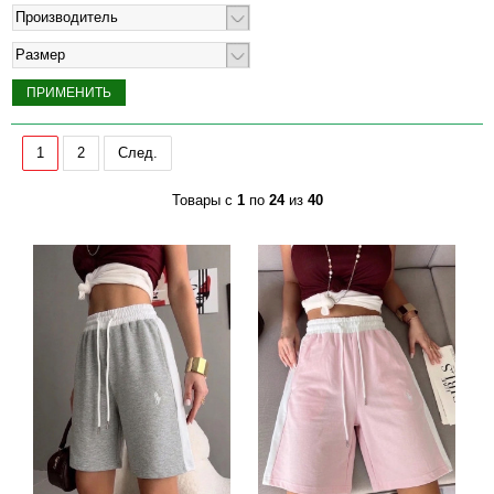
Производитель
Размер
1
2
След.
Товары с
1
по
24
из
40