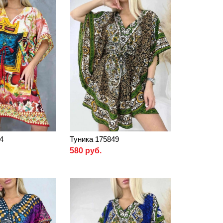
4
Туника 175849
580 руб.