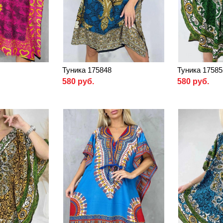
Туника 175848
Туника 17585
580 руб.
580 руб.