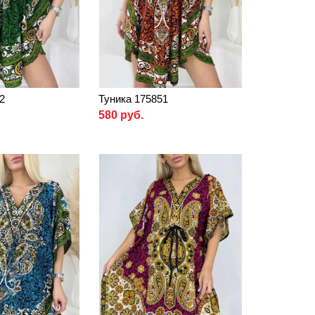
2
Туника 175851
580 руб.