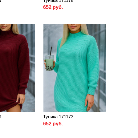
7
Туника 171178
652 руб.
1
Туника 171173
652 руб.