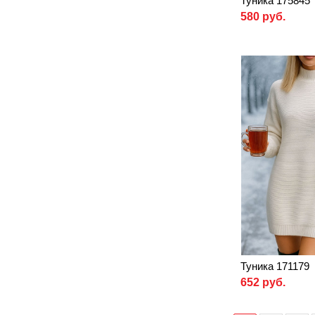
Туника 175845
580 руб.
Туника 171179
652 руб.