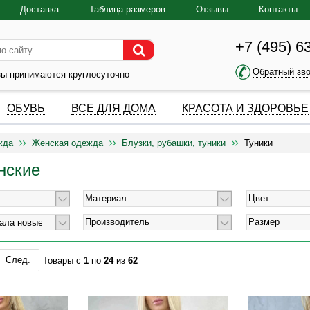
Доставка
Таблица размеров
Отзывы
Контакты
+7 (495) 6
Обратный зв
зы принимаются круглосуточно
ОБУВЬ
ВСЕ ДЛЯ ДОМА
КРАСОТА И ЗДОРОВЬЕ
жда
Женская одежда
Блузки, рубашки, туники
Туники
нские
Материал
Цвет
Производитель
Размер
След.
Товары с
1
по
24
из
62