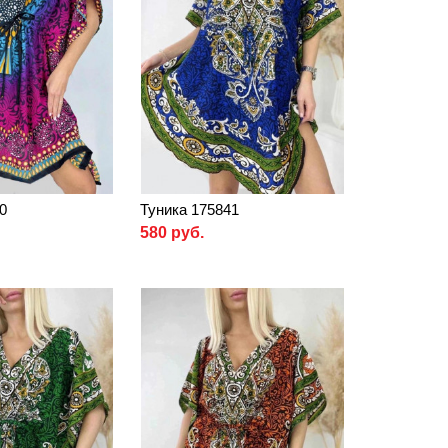
0
Туника 175841
580 руб.