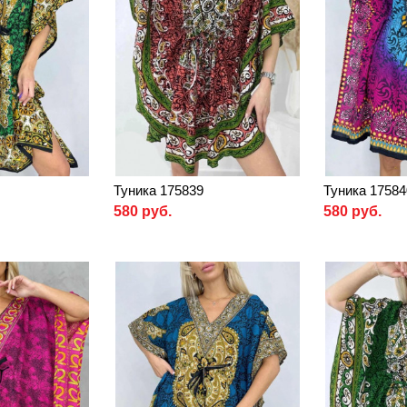
Туника 175839
Туника 17584
580 руб.
580 руб.