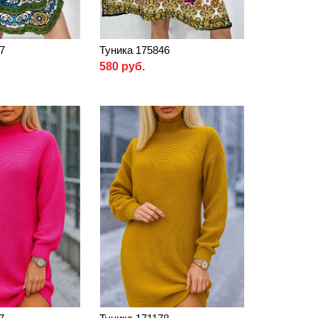
7
Туника 175846
580 руб.