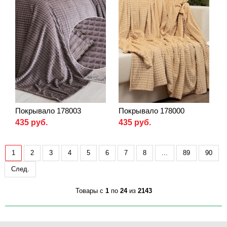
Покрывало 178003
Покрывало 178000
435 руб.
435 руб.
1
2
3
4
5
6
7
8
...
89
90
След.
Товары с
1
по
24
из
2143