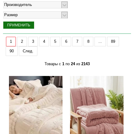
Производитель
Размер
1
2
3
4
5
6
7
8
...
89
90
След.
Товары с
1
по
24
из
2143