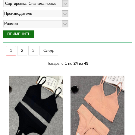
Производитель
Размер
1
2
3
След.
Товары с
1
по
24
из
49