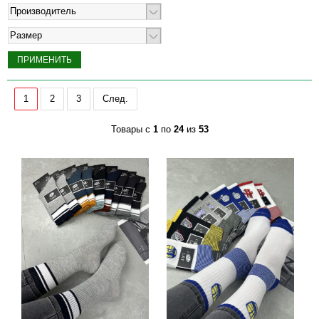
Производитель
Размер
1
2
3
След.
Товары с
1
по
24
из
53