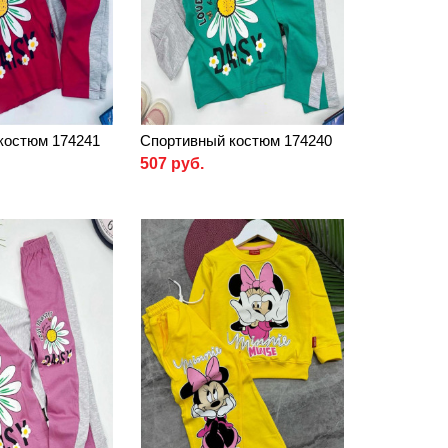
костюм 174241
Спортивный костюм 174240
507 руб.