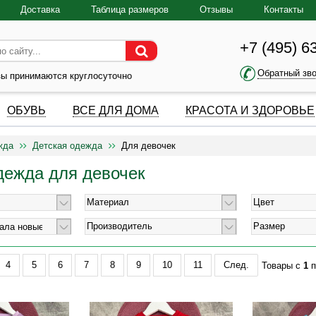
Доставка
Таблица размеров
Отзывы
Контакты
+7 (495) 6
Обратный зв
зы принимаются круглосуточно
ОБУВЬ
ВСЕ ДЛЯ ДОМА
КРАСОТА И ЗДОРОВЬЕ
жда
Детская одежда
Для девочек
дежда для девочек
Материал
Цвет
Производитель
Размер
4
5
6
7
8
9
10
11
След.
Товары с
1
п