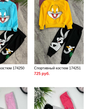
костюм 174250
Спортивный костюм 174251
725 руб.