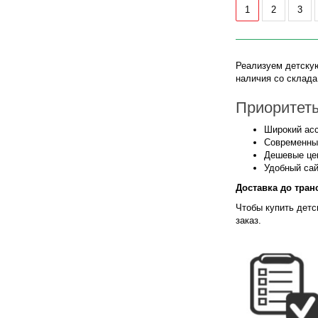
1
2
3
Реализуем детскую
наличия со склада
Приоритеты
Широкий асс
Современны
Дешевые це
Удобный сай
Доставка до тран
Чтобы купить детс
заказ.