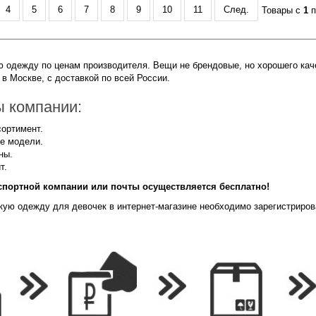
4
5
6
7
8
9
10
11
След.
Товары с
1
п
 одежду по ценам производителя. Вещи не брендовые, но хорошего кач
 в Москве, с доставкой по всей России.
 компании:
ортимент.
е модели.
ны.
т.
спортной компании или почты осуществляется бесплатно!
кую одежду для девочек в интернет-магазине необходимо зарегистриро