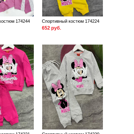
костюм 174244
Спортивный костюм 174224
652 руб.