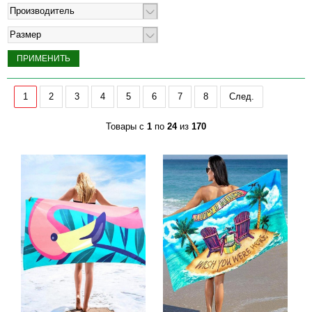
Производитель
Размер
1
2
3
4
5
6
7
8
След.
Товары с
1
по
24
из
170