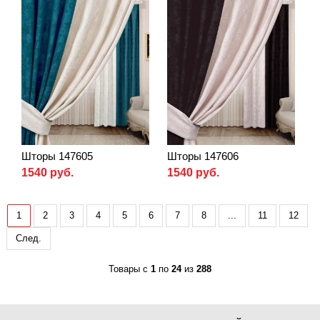
Шторы 147605
Шторы 147606
1540 руб.
1540 руб.
1
2
3
4
5
6
7
8
...
11
12
След.
Товары с
1
по
24
из
288