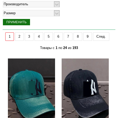
Производитель
Размер
1
2
3
4
5
6
7
8
9
След.
Товары с
1
по
24
из
193