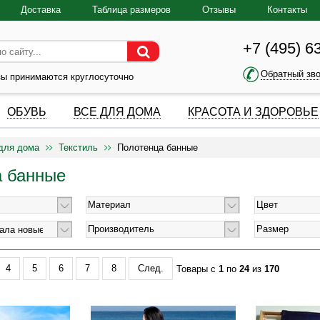
Доставка
Таблица размеров
Отзывы
Контакты
+7 (495) 6
Обратный зв
зы принимаются круглосуточно
ОБУВЬ
ВСЕ ДЛЯ ДОМА
КРАСОТА И ЗДОРОВЬЕ
для дома
Текстиль
Полотенца банные
а банные
Материал
Цвет
Производитель
Размер
4
5
6
7
8
След.
Товары с
1
по
24
из
170