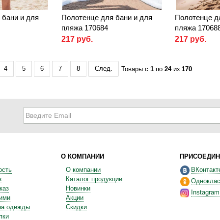
 бани и для
Полотенце для бани и для
Полотенце д
пляжа 170684
пляжа 17068
217 руб.
217 руб.
4
5
6
7
8
След.
Товары с
1
по
24
из
170
О КОМПАНИИ
ПРИСОЕДИН
ость
О компании
ВКонтакт
з
Каталог продукции
Одноклас
каз
Новинки
Instagram
ними
Акции
на одежды
Скидки
пки