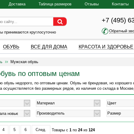
Доставка
Таблица размеров
Отзывы
Контакты
+7 (495) 6
Обратный зв
зы принимаются круглосуточно
ОБУВЬ
ВСЕ ДЛЯ ДОМА
КРАСОТА И ЗДОРОВЬЕ
ь
Мужская обувь
бувь по оптовым ценам
 обувь недорого, по оптовым ценам. Обувь не брендовая, но хорошего 
а осуществляется без размерных рядов, из наличия со склада в Москве,
Материал
Цвет
Производитель
Размер
4
5
6
След.
Товары с
1
по
24
из
124