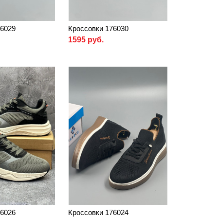
76029
Кроссовки 176030
1595 руб.
76026
Кроссовки 176024