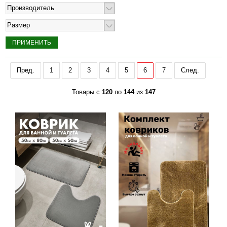
Производитель
Размер
Пред.
1
2
3
4
5
6
7
След.
Товары с
120
по
144
из
147