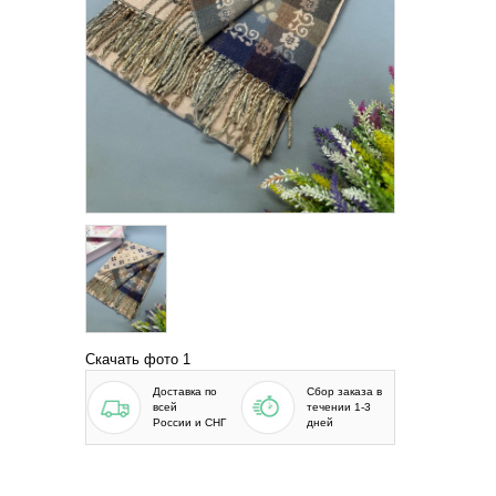
Скачать фото 1
Доставка по
Сбор заказа в
всей
течении 1-3
России и СНГ
дней