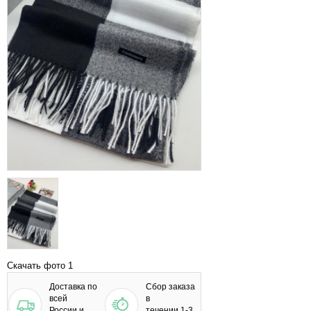
Скачать фото 1
Доставка по
Сбор заказа
всей
в
России и
течении 1-3