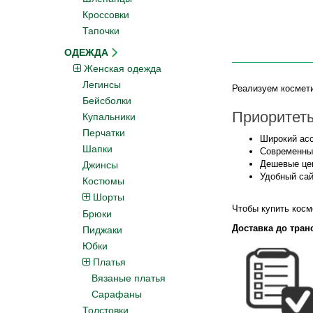
Кроссовки
Тапочки
ОДЕЖДА
Женская одежда
Легинсы
Реализуем космети
Бейсболки
Приоритеты
Купальники
Перчатки
Широкий асс
Шапки
Современны
Дешевые це
Джинсы
Удобный сай
Костюмы
Шорты
Чтобы купить косм
Брюки
Доставка до тран
Пиджаки
Юбки
Платья
Вязаные платья
Сарафаны
Толстовки