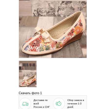
Скачать фото 1
Доставка по
Сбор заказа в
всей
течении 1-3
России и СНГ
дней