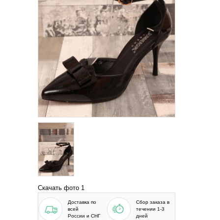
Скачать фото 1
Доставка по
Сбор заказа в
всей
течении 1-3
России и СНГ
дней