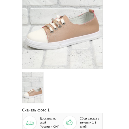
Скачать фото 1
Доставка по
Сбор заказа в
всей
течении 1-3
России и СНГ
дней