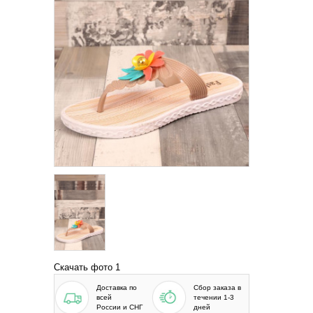
Скачать фото 1
Доставка по
Сбор заказа в
всей
течении 1-3
России и СНГ
дней