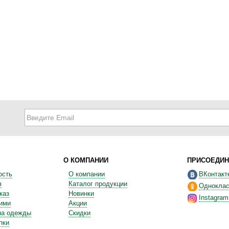
О КОМПАНИИ
ПРИСОЕДИН
ость
О компании
ВКонтакт
з
Каталог продукции
Одноклас
каз
Новинки
Instagram
ними
Акции
на одежды
Скидки
пки