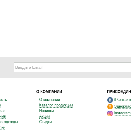
О КОМПАНИИ
ПРИСОЕДИН
ость
О компании
ВКонтакт
з
Каталог продукции
Одноклас
каз
Новинки
Instagram
ними
Акции
на одежды
Скидки
пки