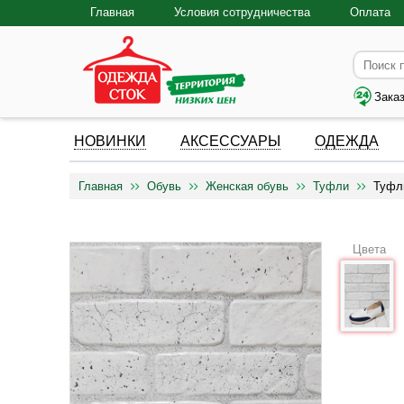
Главная
Условия сотрудничества
Оплата
Зака
НОВИНКИ
АКСЕССУАРЫ
ОДЕЖДА
Главная
Обувь
Женская обувь
Туфли
Туфл
Цвета