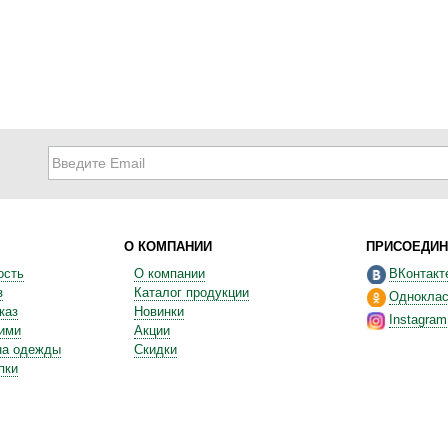
О КОМПАНИИ
ПРИСОЕДИН
ость
О компании
ВКонтакт
з
Каталог продукции
Одноклас
каз
Новинки
Instagram
ними
Акции
на одежды
Скидки
пки