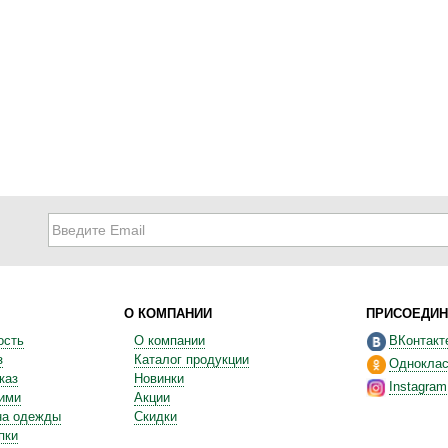
О КОМПАНИИ
ПРИСОЕДИН
ость
О компании
ВКонтакт
з
Каталог продукции
Одноклас
каз
Новинки
Instagram
ними
Акции
на одежды
Скидки
пки