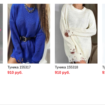
Туника 155317
Туника 155318
Т
910 руб.
910 руб.
9