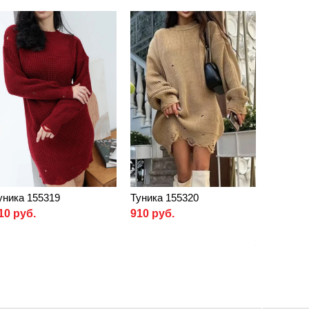
уника 155319
Туника 155320
10 руб.
910 руб.