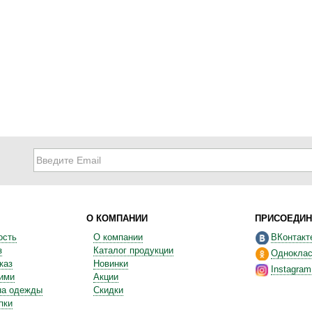
О КОМПАНИИ
ПРИСОЕДИН
ость
О компании
ВКонтакт
з
Каталог продукции
Одноклас
каз
Новинки
Instagram
ними
Акции
на одежды
Скидки
пки