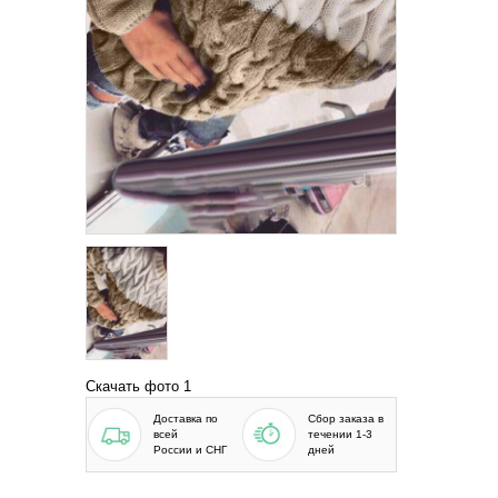
Скачать фото 1
Доставка по
Сбор заказа в
всей
течении 1-3
России и СНГ
дней