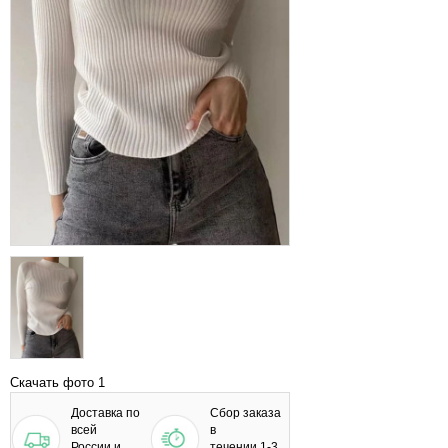
Скачать фото 1
Доставка по
Сбор заказа
всей
в
России и
течении 1-3