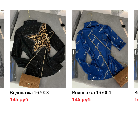
Водолазка 167003
Водолазка 167004
В
145 руб.
145 руб.
1