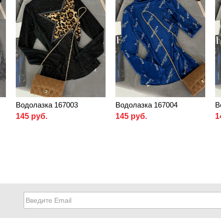
Водолазка 167003
Водолазка 167004
В
145 руб.
145 руб.
1