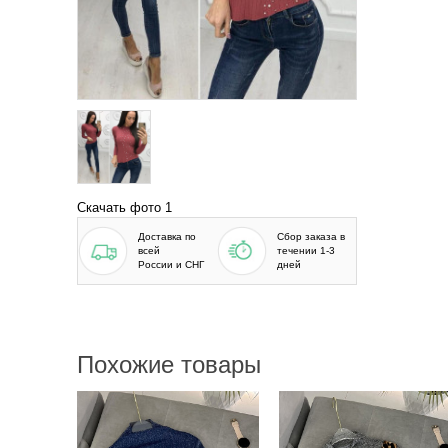
Скачать фото 1
Доставка по
Сбор заказа в
всей
течении 1-3
России и СНГ
дней
Похожие товары