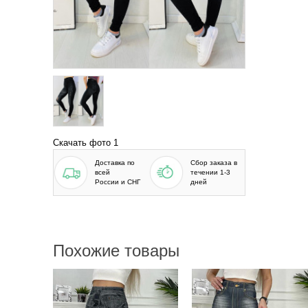
Скачать фото 1
Доставка по
Сбор заказа в
всей
течении 1-3
России и СНГ
дней
Похожие товары