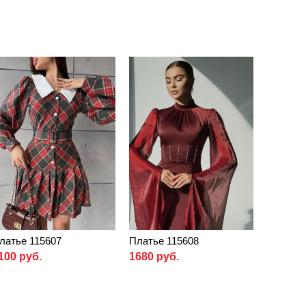
латье 115607
Платье 115608
100 руб.
1680 руб.