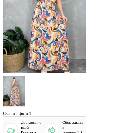
Скачать фото 1
Доставка по
Сбор заказа
всей
в
России и
течении 1-3