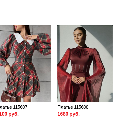
латье 115607
Платье 115608
100 руб.
1680 руб.