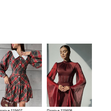
латье 115607
Платье 115608