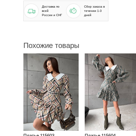
Доставка по
Сбор заказа в
всей
течении 1-3
России и СНГ
дней
Похожие товары
Платье 115603
Платье 115604