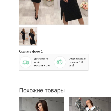
Скачать фото 1
Доставка по
Сбор заказа в
всей
течении 1-3
России и СНГ
дней
Похожие товары