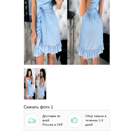
Скачать фото 1
Доставка по
Сбор заказа в
всей
течении 1-3
России и СНГ
дней