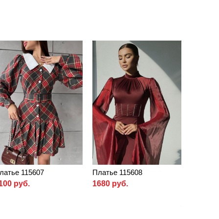
латье 115607
Платье 115608
100 руб.
1680 руб.