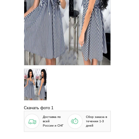
Скачать фото 1
Доставка по
Сбор заказа в
всей
течении 1-3
России и СНГ
дней