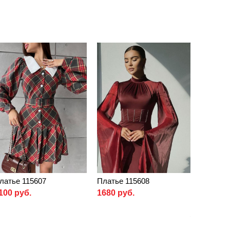
латье 115607
Платье 115608
100 руб.
1680 руб.