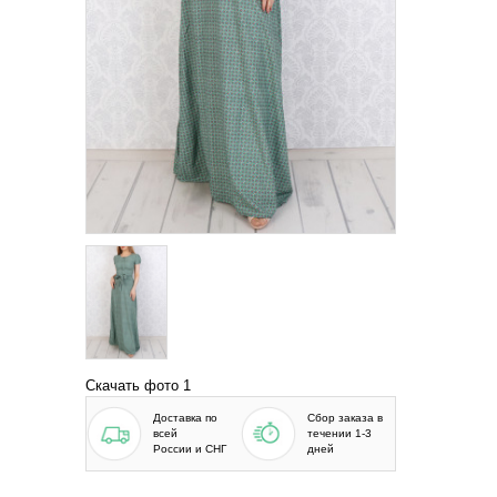
Скачать фото 1
Доставка по
Сбор заказа в
всей
течении 1-3
России и СНГ
дней