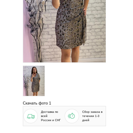
Скачать фото 1
Доставка по
Сбор заказа в
всей
течении 1-3
России и СНГ
дней