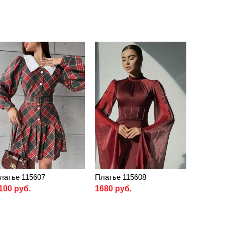
латье 115607
Платье 115608
100 руб.
1680 руб.