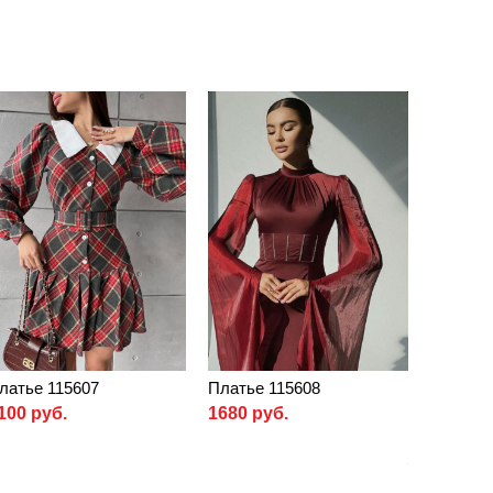
латье 115607
Платье 115608
100 руб.
1680 руб.