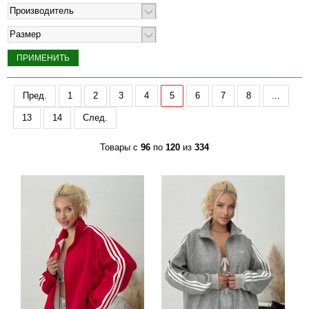
Производитель
Размер
Пред.
1
2
3
4
5
6
7
8
...
13
14
След.
Товары с
96
по
120
из
334