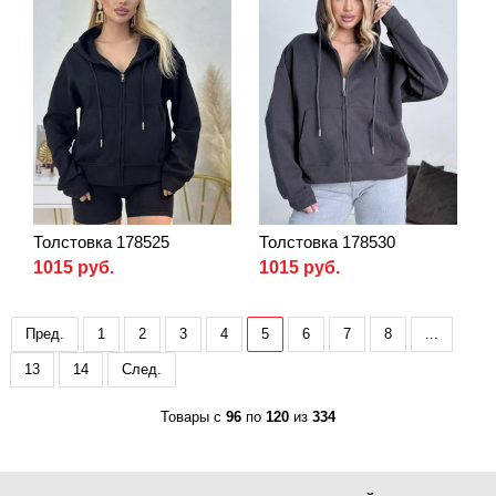
Толстовка 178525
Толстовка 178530
1015 руб.
1015 руб.
Пред.
1
2
3
4
5
6
7
8
...
13
14
След.
Товары с
96
по
120
из
334