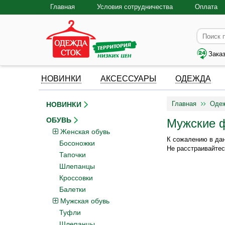
Главная
Условия сотрудничества
Оплата
Зака
НОВИНКИ
АКСЕССУАРЫ
ОДЕЖДА
Главная
Оде
НОВИНКИ
ОБУВЬ
Мужские ф
Женская обувь
К сожалению в дан
Босоножки
Не расстраивайтес
Тапочки
Шлепанцы
Кроссовки
Балетки
Мужская обувь
Туфли
Шлепанцы