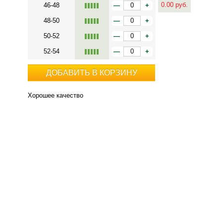
0.00
руб.
46-48
—
+
48-50
—
+
50-52
—
+
52-54
—
+
ДОБАВИТЬ В КОРЗИНУ
Хорошее качество