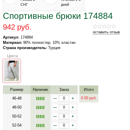
СНГ
дней
Спортивные брюки 174884
942 руб.
оставить отзыв
Артикул
: 174884
Материал:
90% полиэстер, 10% эластан
Страна производитель:
Турция
Цвета
Размер
Наличие
Заказ
Итого
0.00
руб.
46-48
—
+
48-50
—
+
50-52
—
+
52-54
—
+