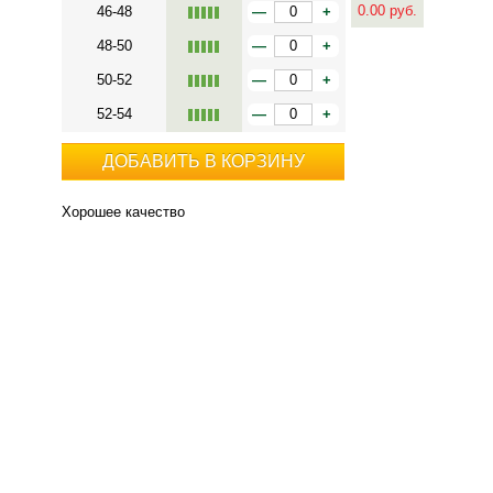
0.00
руб.
46-48
—
+
48-50
—
+
50-52
—
+
52-54
—
+
ДОБАВИТЬ В КОРЗИНУ
Хорошее качество