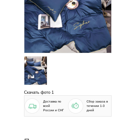
Скачать фото 1
Доставка по
Сбор заказа в
всей
течении 1-3
России и СНГ
дней