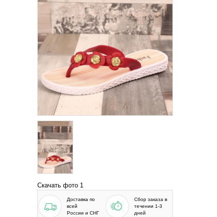
Скачать фото 1
Доставка по
Сбор заказа в
всей
течении 1-3
России и СНГ
дней