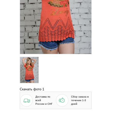
Скачать фото 1
Доставка по
Сбор заказа в
всей
течении 1-3
России и СНГ
дней