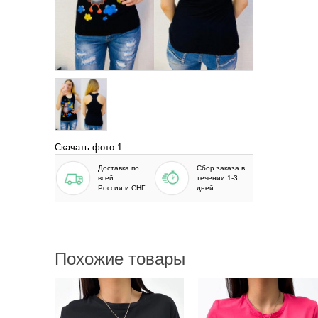
Скачать фото 1
Доставка по
Сбор заказа в
всей
течении 1-3
России и СНГ
дней
Похожие товары